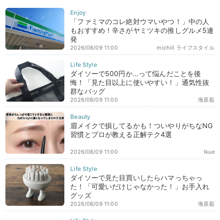
「ファミマのコレ絶対ウマいやつ！」中の人
もおすすめ！辛さがヤミツキの推しグルメ5連
発
2026/08/09 11:00
michill ライフスタイル
ダイソーで500円か…って悩んだことを後
悔！「見た目以上に使いやすい！」通気性抜
群なバッグ
2026/08/09 11:00
海原藍
眉メイクで損してるかも！ついやりがちなNG
習慣とプロが教える正解テク4選
2026/08/09 11:00
Ikue
ダイソーで見た目買いしたらハマっちゃっ
た！「可愛いだけじゃなかった！」お手入れ
グッズ
2026/08/09 11:00
海原藍