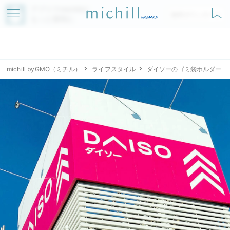
アプリでmichillが
無料ダウンロード
もっと便利に
michill byGMO（ミチル）
ライフスタイル
ダイソーのゴミ袋ホルダー