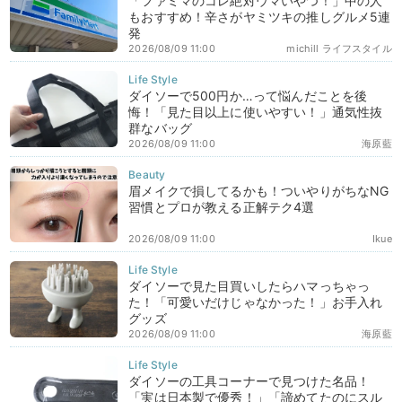
「ファミマのコレ絶対ウマいやつ！」中の人
もおすすめ！辛さがヤミツキの推しグルメ5連
発
2026/08/09 11:00
michill ライフスタイル
ダイソーで500円か…って悩んだことを後
悔！「見た目以上に使いやすい！」通気性抜
群なバッグ
2026/08/09 11:00
海原藍
眉メイクで損してるかも！ついやりがちなNG
習慣とプロが教える正解テク4選
2026/08/09 11:00
Ikue
ダイソーで見た目買いしたらハマっちゃっ
た！「可愛いだけじゃなかった！」お手入れ
グッズ
2026/08/09 11:00
海原藍
ダイソーの工具コーナーで見つけた名品！
「実は日本製で優秀！」「諦めてたのにスル