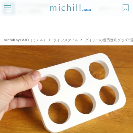
アプリでmichillが
無料ダウンロード
もっと便利に
michill byGMO（ミチル）
ライフスタイル
ダイソーの優秀便利グッズ5