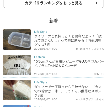
カテゴリランキングをもっと見る
新着
ダイソーのこれ持っとくと便利だよ～！「疲
れて気力ない…」って時に助かる！時短調理
グッズ3選
2026/08/07 11:00
michill ライフスタイル
155cmさんが着用レビュー♡GUの体型カバー
ペプラムTのNG＆OKコーデ
2026/08/07 11:00
KOMUGI
ダイソーで一度買ったら手放せない！「今ま
での苦労は一体…」ってくらい優秀なスポン
ジ3選
2026/08/07 11:00
michill ライフスタイル