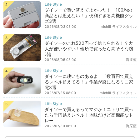
ダイソーで買い替えてよかった！「100均の
商品とは思えない！」便利すぎる高機能グッ
ズ3選
2026/08/03 08:00
michill ライフスタイル
ダイソーのこれ500円って信じられる！？大
人が使いやすい！他所で買ったら高そうな腕
時計
2026/08/05 08:00
海原藍
ダイソーに凄いものあるよ！「数百円で買え
るレベル超えてる！」作業が楽になるミニ家
電3選
2026/07/25 08:00
michill ライフスタイル
ダイソーで買えるってマジか！ニトリで買っ
たら千円越えレベル！地味だけど高機能なト
レー
2026/07/30 08:00
海原藍