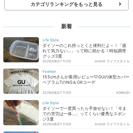
カテゴリランキングをもっと見る
新着
ダイソーのこれ持っとくと便利だよ～！「疲
れて気力ない…」って時に助かる！時短調理
グッズ3選
2026/08/07 11:00
michill ライフスタイル
155cmさんが着用レビュー♡GUの体型カバー
ペプラムTのNG＆OKコーデ
2026/08/07 11:00
KOMUGI
ダイソーで一度買ったら手放せない！「今ま
での苦労は一体…」ってくらい優秀なスポン
ジ3選
2026/08/07 11:00
michill ライフスタイル