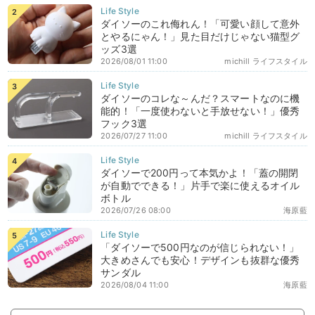
ダイソーのこれ侮れん！「可愛い顔して意外
とやるにゃん！」見た目だけじゃない猫型グ
ッズ3選
2026/08/01 11:00
michill ライフスタイル
ダイソーのコレな～んだ？スマートなのに機
能的！「一度使わないと手放せない！」優秀
フック3選
2026/07/27 11:00
michill ライフスタイル
ダイソーで200円って本気かよ！「蓋の開閉
が自動でできる！」片手で楽に使えるオイル
ボトル
2026/07/26 08:00
海原藍
「ダイソーで500円なのが信じられない！」
大きめさんでも安心！デザインも抜群な優秀
サンダル
2026/08/04 11:00
海原藍