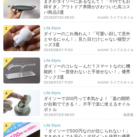
まさかダイソーにあるなんて！「千円でもお
得すぎ」アウトドア界隈がざわついた高コス
パ商品3選
2026/07/30 08:00
michill ライフスタイル
ダイソーのこれ侮れん！「可愛い顔して意外
とやるにゃん！」見た目だけじゃない猫型グ
ッズ3選
2026/08/01 11:00
michill ライフスタイル
ダイソーのコレな～んだ？スマートなのに機
能的！「一度使わないと手放せない！」優秀
フック3選
2026/07/27 11:00
michill ライフスタイル
ダイソーで200円って本気かよ！「蓋の開閉
が自動でできる！」片手で楽に使えるオイル
ボトル
2026/07/26 08:00
海原藍
「ダイソーで500円なのが信じられない！」
大きめさんでも安心！デザインも抜群な優秀