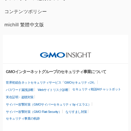
コンテンツポリシー
michill 繁體中文版
GMOインターネットグループのセキュリティ事業について
世界初総合ネットセキュリティサービス「GMOセキュリティ24」
セキュリティ相談AIチャットボット
パスワード漏洩診断
Webサイトリスク診断
実在証明・盗聴対策
サイバー攻撃対策（GMOサイバーセキュリティ byイエラエ）
サイバー攻撃対策（GMO Flatt Security）
なりすまし対策
セキュリティ事業の軌跡