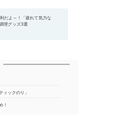
便利だよ～！「疲れて気力な
調理グッズ3選
ティックのり」
め！