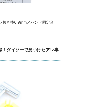
ン抜き棒0.9mm／バンド固定台
得！ダイソーで見つけたアレ専