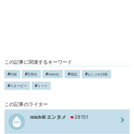
この記事に関連するキーワード
付録
宝島社
steady.
雑誌
おしゃれ付録
スヌーピー
トート
この記事のライター
michill エンタメ
28151