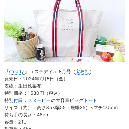
『
steady.
』（ステディ.）8月号（
宝島社
）
発売日：2024年7月5日（金）
表紙：生田絵梨花
特別価格：1,580円（税込）
特別
付録
：
スヌーピー
の大容量ビッグ
トート
サイズ（約）：高さ35×幅55（底幅35）×マチ17.5cm
持ち手の長さ：48cm
容量：21L