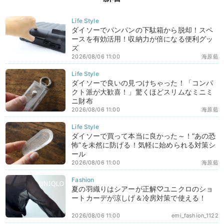
ダイソーでパンパンの下駄箱から脱却！スペ
ースを有効活用！収納力が倍になる便利グッ
ズ
2026/08/06 11:00
海原藍
ダイソーで良いの見つけちゃった！「コンパ
クト派が大歓喜！」驚くほどスリムなミニミ
ニ財布
2026/08/06 11:00
海原藍
ダイソーで買って本当に良かった～！“あの恐
怖”を未然に防げる！気軽に始められる対策シ
ール
2026/08/06 11:00
海原藍
夏の羽織りはシアーが正解♡ユニクロのショ
ートカーデが涼しげ＆冷房対策で使える！
2026/08/06 11:00
emi_fashion_1122