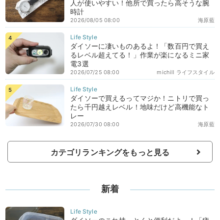
人が使いやすい！他所で買ったら高そうな腕
時計
2026/08/05 08:00
海原藍
ダイソーに凄いものあるよ！「数百円で買え
るレベル超えてる！」作業が楽になるミニ家
電3選
2026/07/25 08:00
michill ライフスタイル
ダイソーで買えるってマジか！ニトリで買っ
たら千円越えレベル！地味だけど高機能なト
レー
2026/07/30 08:00
海原藍
カテゴリランキングをもっと見る
新着