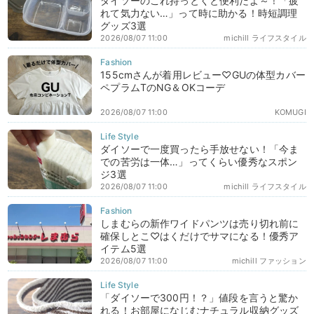
ダイソーのこれ持っとくと便利だよ～！「疲
れて気力ない…」って時に助かる！時短調理
グッズ3選
2026/08/07 11:00
michill ライフスタイル
155cmさんが着用レビュー♡GUの体型カバー
ペプラムTのNG＆OKコーデ
2026/08/07 11:00
KOMUGI
ダイソーで一度買ったら手放せない！「今ま
での苦労は一体…」ってくらい優秀なスポン
ジ3選
2026/08/07 11:00
michill ライフスタイル
しまむらの新作ワイドパンツは売り切れ前に
確保しとこ♡はくだけでサマになる！優秀ア
イテム5選
2026/08/07 11:00
michill ファッション
「ダイソーで300円！？」値段を言うと驚か
れる！お部屋になじむナチュラル収納グッズ