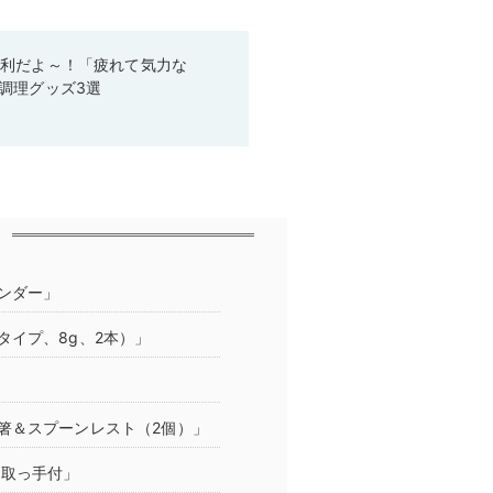
便利だよ～！「疲れて気力な
調理グッズ3選
ンダー」
イプ、8g、2本）」
箸＆スプーンレスト（2個）」
納取っ手付」