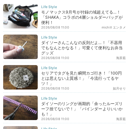
モノマックス9月号が付録の域超えてる…！
「SHAKA」コラボの4層ショルダーバッグが
便利！
2026/08/08 11:00
michill エンタメ
ダイソーさんこんなの反則だよ…！「不器用
でもなんとかなる！」可愛くて便利なお弁当
グッズ
2026/08/08 11:00
海原藍
セリアでタグを見た瞬間カゴ行き！「100円
とは思えない上質感！」「今流行ってるヤ
ツ！」
2026/08/08 11:00
如月せり
ダイソーのリングが画期的「余ったルーズリ
ーフ捨てないで！」「バインダーよりいいか
も！」
2026/08/08 11:00
海原藍