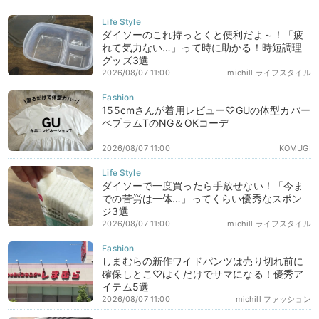
ダイソーのこれ持っとくと便利だよ～！「疲
れて気力ない…」って時に助かる！時短調理
グッズ3選
2026/08/07 11:00
michill ライフスタイル
155cmさんが着用レビュー♡GUの体型カバー
ペプラムTのNG＆OKコーデ
2026/08/07 11:00
KOMUGI
ダイソーで一度買ったら手放せない！「今ま
での苦労は一体…」ってくらい優秀なスポン
ジ3選
2026/08/07 11:00
michill ライフスタイル
しまむらの新作ワイドパンツは売り切れ前に
確保しとこ♡はくだけでサマになる！優秀ア
イテム5選
2026/08/07 11:00
michill ファッション