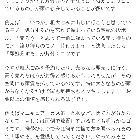
うでしょうか？お片付けの苦手な方は「処分しようとし
ているもの」が家に存在していることが多いです。
例えば、「いつか」粗大ごみに出しに行こうと思ってい
るモノ、処分するのを忘れて溜まっている宅配の段ボー
ル、「売ろう」と思って一角に溜まっている売り待ちの
モノ、譲り待ちのモノ。片付けよう！と決意したなら
「即処分する」が片付くコツです。
今すぐ粗大ごみを予約したり、売るなら即売りに行く。
高く売れたほうがお得と感じるかもしれませんが、その
空間にも家賃を払っているのです。特に大きなものが家
からなくなるだけで家も気持ちもスッキリしますし、お
金以上の価値を感じられるはずです。
例えばマニキュア・ガス缶・香水など、捨て方が分から
なくて・もしくは面倒で放置しているモノも明らかなゴ
ミです。携帯ひとつで今は簡単に捨て方を調べられるの
で「即やる」を意識してみてください。やってみると、