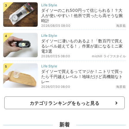
ダイソーのこれ500円って信じられる！？大
人が使いやすい！他所で買ったら高そうな腕
時計
2026/08/05 08:00
海原藍
ダイソーに凄いものあるよ！「数百円で買え
るレベル超えてる！」作業が楽になるミニ家
電3選
2026/07/25 08:00
michill ライフスタイル
ダイソーで買えるってマジか！ニトリで買っ
たら千円越えレベル！地味だけど高機能なト
レー
2026/07/30 08:00
海原藍
カテゴリランキングをもっと見る
新着