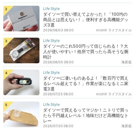
ダイソーで買い替えてよかった！「100均の
商品とは思えない！」便利すぎる高機能グッ
ズ3選
2026/08/03 08:00
michill ライフスタイル
ダイソーのこれ500円って信じられる！？大
人が使いやすい！他所で買ったら高そうな腕
時計
2026/08/05 08:00
海原藍
ダイソーに凄いものあるよ！「数百円で買え
るレベル超えてる！」作業が楽になるミニ家
電3選
2026/07/25 08:00
michill ライフスタイル
ダイソーで買えるってマジか！ニトリで買っ
たら千円越えレベル！地味だけど高機能なト
レー
2026/07/30 08:00
海原藍