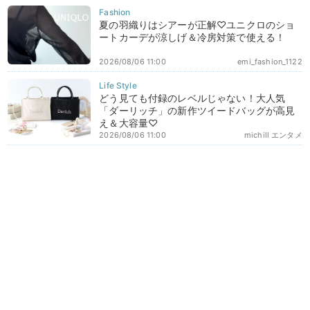
夏の羽織りはシアーが正解♡ユニクロのショ
ートカーデが涼しげ＆冷房対策で使える！
2026/08/06 11:00
emi_fashion_1122
どう見ても付録のレベルじゃない！大人気
「ダーリッチ」の新作ツイードバッグが高見
え＆大容量♡
2026/08/06 11:00
michill エンタメ