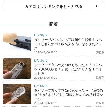
カテゴリランキングをもっと見る
新着
ダイソーでパンパンの下駄箱から脱却！スペ
ースを有効活用！収納力が倍になる便利グッ
ズ
2026/08/06 11:00
海原藍
ダイソーで良いの見つけちゃった！「コンパ
クト派が大歓喜！」驚くほどスリムなミニミ
ニ財布
2026/08/06 11:00
海原藍
ダイソーで買って本当に良かった～！“あの恐
怖”を未然に防げる！気軽に始められる対策シ
ール
2026/08/06 11:00
海原藍