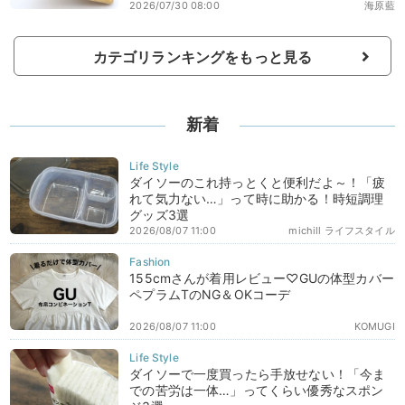
2026/07/30 08:00
海原藍
カテゴリランキングをもっと見る
新着
ダイソーのこれ持っとくと便利だよ～！「疲
れて気力ない…」って時に助かる！時短調理
グッズ3選
2026/08/07 11:00
michill ライフスタイル
155cmさんが着用レビュー♡GUの体型カバー
ペプラムTのNG＆OKコーデ
2026/08/07 11:00
KOMUGI
ダイソーで一度買ったら手放せない！「今ま
での苦労は一体…」ってくらい優秀なスポン