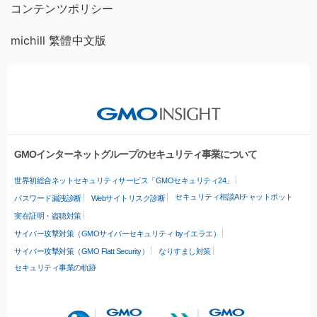
コンテンツポリシー
michill 繁體中文版
GMOインターネットグループのセキュリティ事業について
世界初総合ネットセキュリティサービス「GMOセキュリティ24」
セキュリティ相談AIチャットボット
パスワード漏洩診断
Webサイトリスク診断
実在証明・盗聴対策
サイバー攻撃対策（GMOサイバーセキュリティ byイエラエ）
サイバー攻撃対策（GMO Flatt Security）
なりすまし対策
セキュリティ事業の軌跡