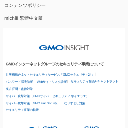
コンテンツポリシー
michill 繁體中文版
GMOインターネットグループのセキュリティ事業について
世界初総合ネットセキュリティサービス「GMOセキュリティ24」
セキュリティ相談AIチャットボット
パスワード漏洩診断
Webサイトリスク診断
実在証明・盗聴対策
サイバー攻撃対策（GMOサイバーセキュリティ byイエラエ）
サイバー攻撃対策（GMO Flatt Security）
なりすまし対策
セキュリティ事業の軌跡