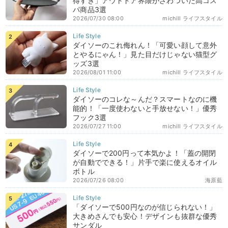
得すぎ」アウトドア界隈がざわついた高コス
パ商品3選
2026/07/30 08:00
michill ライフスタイル
ダイソーのこれ侮れん！「可愛い顔して意外
とやるにゃん！」見た目だけじゃない猫型グ
ッズ3選
2026/08/01 11:00
michill ライフスタイル
ダイソーのコレな～んだ？スマートなのに機
能的！「一度使わないと手放せない！」優秀
フック3選
2026/07/27 11:00
michill ライフスタイル
ダイソーで200円って本気かよ！「蓋の開閉
が自動でできる！」片手で楽に使えるオイル
ボトル
2026/07/26 08:00
海原藍
「ダイソーで500円なのが信じられない！」
大きめさんでも安心！デザインも抜群な優秀
サンダル