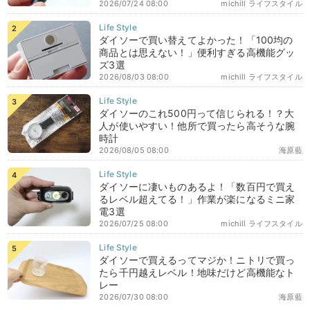
2026/07/24 08:00
michill ライフスタイル
ダイソーで買い替えてよかった！「100均の
商品とは思えない！」便利すぎる高機能グッ
ズ3選
2026/08/03 08:00
michill ライフスタイル
ダイソーのこれ500円って信じられる！？大
人が使いやすい！他所で買ったら高そうな腕
時計
2026/08/05 08:00
海原藍
ダイソーに凄いものあるよ！「数百円で買え
るレベル超えてる！」作業が楽になるミニ家
電3選
2026/07/25 08:00
michill ライフスタイル
ダイソーで買えるってマジか！ニトリで買っ
たら千円越えレベル！地味だけど高機能なト
レー
2026/07/30 08:00
海原藍