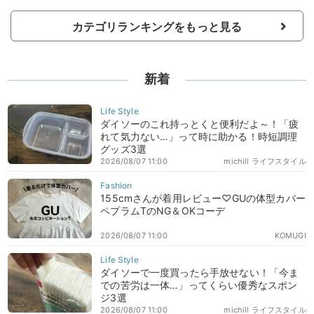
カテゴリランキングをもっと見る
新着
ダイソーのこれ持っとくと便利だよ～！「疲
れて気力ない…」って時に助かる！時短調理
グッズ3選
2026/08/07 11:00
michill ライフスタイル
155cmさんが着用レビュー♡GUの体型カバー
ペプラムTのNG＆OKコーデ
2026/08/07 11:00
KOMUGI
ダイソーで一度買ったら手放せない！「今ま
での苦労は一体…」ってくらい優秀なスポン
ジ3選
2026/08/07 11:00
michill ライフスタイル