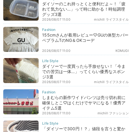
ダイソーのこれ持っとくと便利だよ～！「疲
れて気力ない…」って時に助かる！時短調理
グッズ3選
2026/08/07 11:00
michill ライフスタイル
155cmさんが着用レビュー♡GUの体型カバー
ペプラムTのNG＆OKコーデ
2026/08/07 11:00
KOMUGI
ダイソーで一度買ったら手放せない！「今ま
での苦労は一体…」ってくらい優秀なスポン
ジ3選
2026/08/07 11:00
michill ライフスタイル
しまむらの新作ワイドパンツは売り切れ前に
確保しとこ♡はくだけでサマになる！優秀ア
イテム5選
2026/08/07 11:00
michill ファッション
「ダイソーで300円！？」値段を言うと驚か