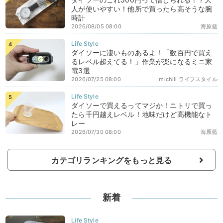
人が使いやすい！他所で買ったら高そうな腕
時計
2026/08/05 08:00
海原藍
ダイソーに凄いものあるよ！「数百円で買え
るレベル超えてる！」作業が楽になるミニ家
電3選
2026/07/25 08:00
michill ライフスタイル
ダイソーで買えるってマジか！ニトリで買っ
たら千円越えレベル！地味だけど高機能なト
レー
2026/07/30 08:00
海原藍
カテゴリランキングをもっと見る
新着