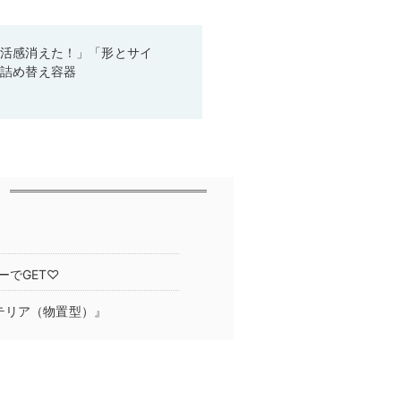
生活感消えた！」「形とサイ
た詰め替え容器
でGET♡
テリア（物置型）』