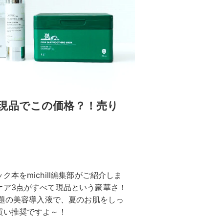
現品でこの価格？！売り
本をmichill編集部がご紹介しま
ケア3点がすべて現品という豪華さ！
話題の美容導入液で、夏のお肌をしっ
買い推奨ですよ～！