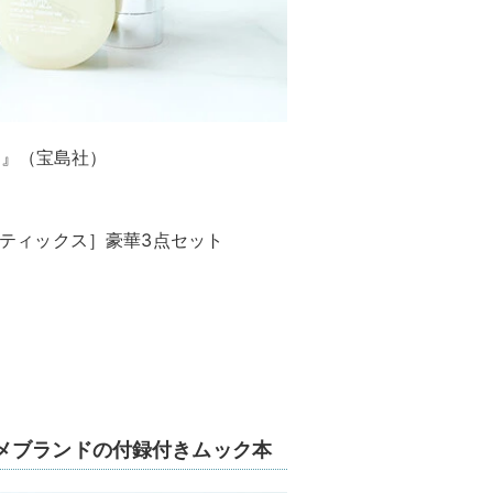
OK』（宝島社）
スメティックス］豪華3点セット
メブランドの付録付きムック本