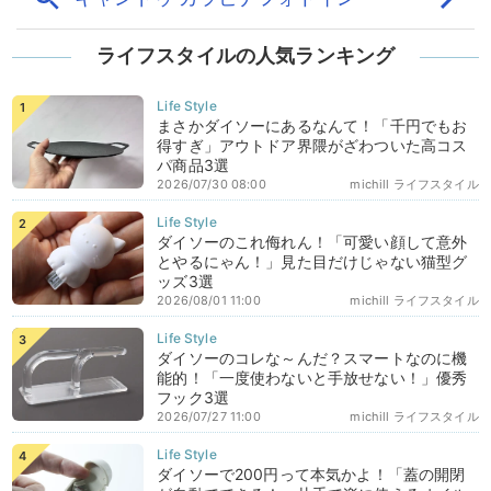
ライフスタイルの人気ランキング
まさかダイソーにあるなんて！「千円でもお
得すぎ」アウトドア界隈がざわついた高コス
パ商品3選
2026/07/30 08:00
michill ライフスタイル
ダイソーのこれ侮れん！「可愛い顔して意外
とやるにゃん！」見た目だけじゃない猫型グ
ッズ3選
2026/08/01 11:00
michill ライフスタイル
ダイソーのコレな～んだ？スマートなのに機
能的！「一度使わないと手放せない！」優秀
フック3選
2026/07/27 11:00
michill ライフスタイル
ダイソーで200円って本気かよ！「蓋の開閉