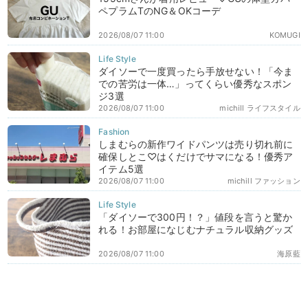
ペプラムTのNG＆OKコーデ
2026/08/07 11:00
KOMUGI
ダイソーで一度買ったら手放せない！「今ま
での苦労は一体…」ってくらい優秀なスポン
ジ3選
2026/08/07 11:00
michill ライフスタイル
しまむらの新作ワイドパンツは売り切れ前に
確保しとこ♡はくだけでサマになる！優秀ア
イテム5選
2026/08/07 11:00
michill ファッション
「ダイソーで300円！？」値段を言うと驚か
れる！お部屋になじむナチュラル収納グッズ
2026/08/07 11:00
海原藍