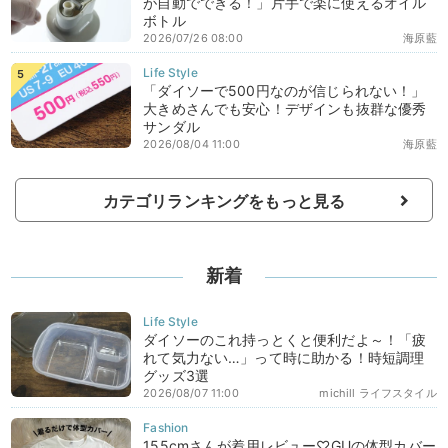
が自動でできる！」片手で楽に使えるオイル
ボトル
2026/07/26 08:00
海原藍
「ダイソーで500円なのが信じられない！」
大きめさんでも安心！デザインも抜群な優秀
サンダル
2026/08/04 11:00
海原藍
カテゴリランキングをもっと見る
新着
ダイソーのこれ持っとくと便利だよ～！「疲
れて気力ない…」って時に助かる！時短調理
グッズ3選
2026/08/07 11:00
michill ライフスタイル
155cmさんが着用レビュー♡GUの体型カバー