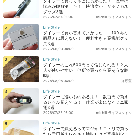
ダイソーで買って本当に良かった！「長年の
悩みが即解消した！」快適度が上がるメガネ
グッズ3選
2026/07/24 08:00
michill ライフスタイル
ダイソーで買い替えてよかった！「100均の
商品とは思えない！」便利すぎる高機能グッ
ズ3選
2026/08/03 08:00
michill ライフスタイル
ダイソーのこれ500円って信じられる！？大
人が使いやすい！他所で買ったら高そうな腕
時計
2026/08/05 08:00
海原藍
ダイソーに凄いものあるよ！「数百円で買え
るレベル超えてる！」作業が楽になるミニ家
電3選
2026/07/25 08:00
michill ライフスタイル
ダイソーで買えるってマジか！ニトリで買っ
たら千円越えレベル！地味だけど高機能なト