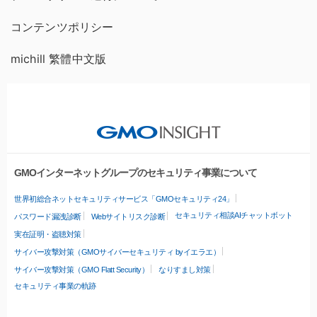
コンテンツポリシー
michill 繁體中文版
GMOインターネットグループのセキュリティ事業について
世界初総合ネットセキュリティサービス「GMOセキュリティ24」
セキュリティ相談AIチャットボット
パスワード漏洩診断
Webサイトリスク診断
実在証明・盗聴対策
サイバー攻撃対策（GMOサイバーセキュリティ byイエラエ）
サイバー攻撃対策（GMO Flatt Security）
なりすまし対策
セキュリティ事業の軌跡