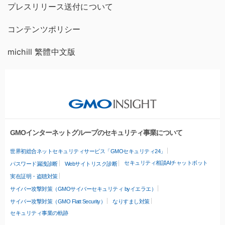
プレスリリース送付について
コンテンツポリシー
michill 繁體中文版
GMOインターネットグループのセキュリティ事業について
世界初総合ネットセキュリティサービス「GMOセキュリティ24」
セキュリティ相談AIチャットボット
パスワード漏洩診断
Webサイトリスク診断
実在証明・盗聴対策
サイバー攻撃対策（GMOサイバーセキュリティ byイエラエ）
サイバー攻撃対策（GMO Flatt Security）
なりすまし対策
セキュリティ事業の軌跡