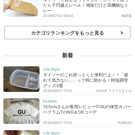
たら千円越えレベル！地味だけど高機能なト
レー
2026/07/30 08:00
海原藍
カテゴリランキングをもっと見る
新着
ダイソーのこれ持っとくと便利だよ～！「疲
れて気力ない…」って時に助かる！時短調理
グッズ3選
2026/08/07 11:00
michill ライフスタイル
155cmさんが着用レビュー♡GUの体型カバー
ペプラムTのNG＆OKコーデ
2026/08/07 11:00
KOMUGI