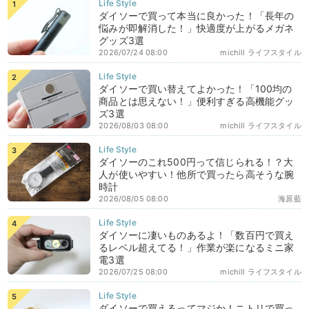
ダイソーで買って本当に良かった！「長年の
悩みが即解消した！」快適度が上がるメガネ
グッズ3選
2026/07/24 08:00
michill ライフスタイル
ダイソーで買い替えてよかった！「100均の
商品とは思えない！」便利すぎる高機能グッ
ズ3選
2026/08/03 08:00
michill ライフスタイル
ダイソーのこれ500円って信じられる！？大
人が使いやすい！他所で買ったら高そうな腕
時計
2026/08/05 08:00
海原藍
ダイソーに凄いものあるよ！「数百円で買え
るレベル超えてる！」作業が楽になるミニ家
電3選
2026/07/25 08:00
michill ライフスタイル
ダイソーで買えるってマジか！ニトリで買っ