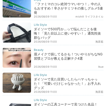
「ファミマのコレ絶対ウマいやつ！」中の人
もおすすめ！辛さがヤミツキの推しグルメ5連
発
2026/08/09 11:00
michill ライフスタイル
ダイソーで500円か…って悩んだことを後
悔！「見た目以上に使いやすい！」通気性抜
群なバッグ
2026/08/09 11:00
海原藍
眉メイクで損してるかも！ついやりがちなNG
習慣とプロが教える正解テク4選
2026/08/09 11:00
Ikue
ダイソーで見た目買いしたらハマっちゃっ
た！「可愛いだけじゃなかった！」お手入れ
グッズ
2026/08/09 11:00
海原藍
ダイソーの工具コーナーで見つけた名品！