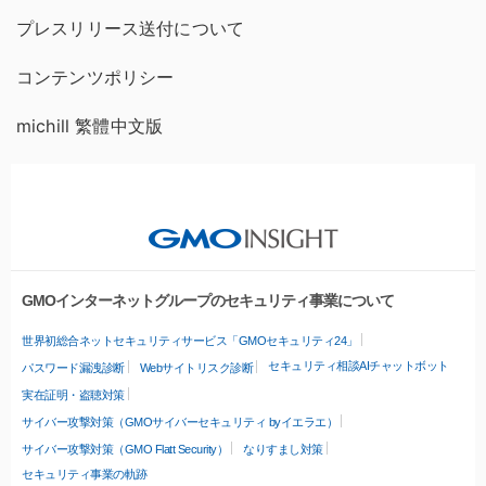
プレスリリース送付について
コンテンツポリシー
michill 繁體中文版
GMOインターネットグループのセキュリティ事業について
世界初総合ネットセキュリティサービス「GMOセキュリティ24」
セキュリティ相談AIチャットボット
パスワード漏洩診断
Webサイトリスク診断
実在証明・盗聴対策
サイバー攻撃対策（GMOサイバーセキュリティ byイエラエ）
サイバー攻撃対策（GMO Flatt Security）
なりすまし対策
セキュリティ事業の軌跡