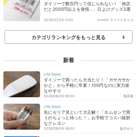
ダイソーで数百円って信じられない！「他店
だと2000円以上を覚悟…」日よけグッズ3選
2026/07/29 11:00
michill ライフスタイル
カテゴリランキングをもっと見る
新着
ダイソーで買ったら大当たり！「ガサガサか
かと」から手軽に卒業！100円なのに実力派
なやすり
2026/08/06 08:00
海原藍
先にセリア見といて大正解！「ホムセンで買
うのちょっと待った！」お手軽でコスパ抜群
なクレヨン
2026/08/06 08:00
如月せり