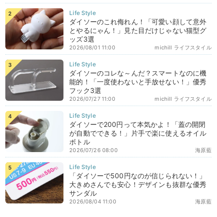
ダイソーのこれ侮れん！「可愛い顔して意外
とやるにゃん！」見た目だけじゃない猫型グ
ッズ3選
2026/08/01 11:00
michill ライフスタイル
ダイソーのコレな～んだ？スマートなのに機
能的！「一度使わないと手放せない！」優秀
フック3選
2026/07/27 11:00
michill ライフスタイル
ダイソーで200円って本気かよ！「蓋の開閉
が自動でできる！」片手で楽に使えるオイル
ボトル
2026/07/26 08:00
海原藍
「ダイソーで500円なのが信じられない！」
大きめさんでも安心！デザインも抜群な優秀
サンダル
2026/08/04 11:00
海原藍