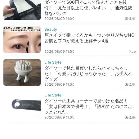
ダイソーで500円か…って悩んだことを後
悔！「見た目以上に使いやすい！」通気性抜
群なバッグ
2026/08/09 11:00
海原藍
眉メイクで損してるかも！ついやりがちなNG
習慣とプロが教える正解テク4選
2026/08/09 11:00
Ikue
ダイソーで見た目買いしたらハマっちゃっ
た！「可愛いだけじゃなかった！」お手入れ
グッズ
2026/08/09 11:00
海原藍
ダイソーの工具コーナーで見つけた名品！
「実は日本製で優秀！」「諦めてたのにスル
ッととれた」
2026/08/09 11:00
海原藍