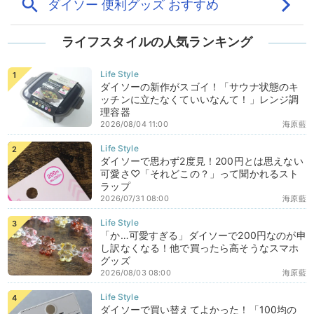
ライフスタイルの人気ランキング
ダイソーの新作がスゴイ！「サウナ状態のキ
ッチンに立たなくていいなんて！」レンジ調
理容器
2026/08/04 11:00
海原藍
ダイソーで思わず2度見！200円とは思えない
可愛さ♡「それどこの？」って聞かれるスト
ラップ
2026/07/31 08:00
海原藍
「か…可愛すぎる」ダイソーで200円なのが申
し訳なくなる！他で買ったら高そうなスマホ
グッズ
2026/08/03 08:00
海原藍
ダイソーで買い替えてよかった！「100均の