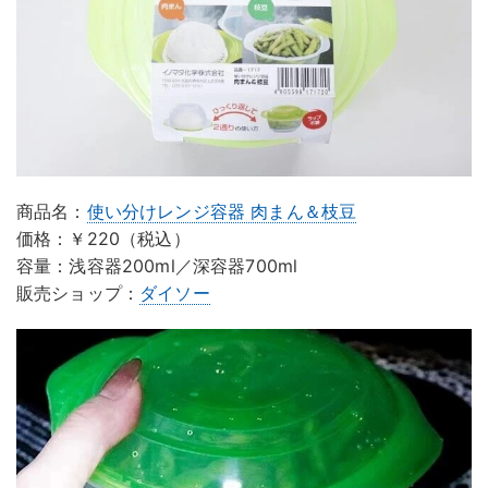
商品名：
使い分けレンジ容器 肉まん＆枝豆
価格：￥220（税込）
容量：浅容器200ml／深容器700ml
販売ショップ：
ダイソー