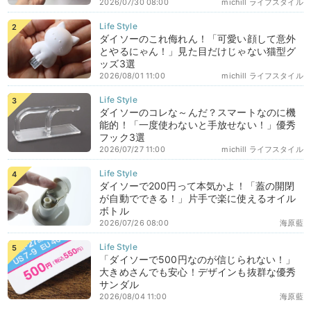
2026/07/30 08:00
michill ライフスタイル
ダイソーのこれ侮れん！「可愛い顔して意外
とやるにゃん！」見た目だけじゃない猫型グ
ッズ3選
2026/08/01 11:00
michill ライフスタイル
ダイソーのコレな～んだ？スマートなのに機
能的！「一度使わないと手放せない！」優秀
フック3選
2026/07/27 11:00
michill ライフスタイル
ダイソーで200円って本気かよ！「蓋の開閉
が自動でできる！」片手で楽に使えるオイル
ボトル
2026/07/26 08:00
海原藍
「ダイソーで500円なのが信じられない！」
大きめさんでも安心！デザインも抜群な優秀
サンダル
2026/08/04 11:00
海原藍