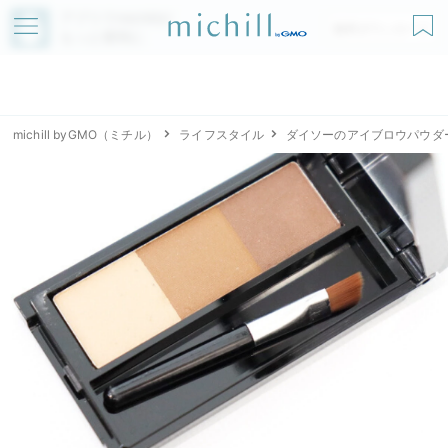
アプリでmichillが
無料ダウンロード
もっと便利に
michill byGMO（ミチル）
ライフスタイル
ダイソーのアイブロウパウダ