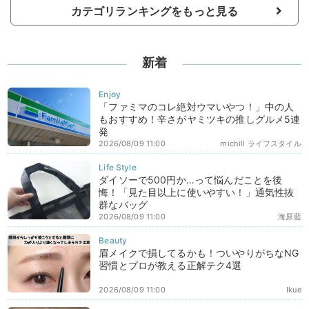
カテゴリランキングをもっと見る
新着
「ファミマのコレ絶対ウマいやつ！」中の人
もおすすめ！辛さがヤミツキの推しグルメ5連
発
2026/08/09 11:00
michill ライフスタイル
ダイソーで500円か…って悩んだことを後
悔！「見た目以上に使いやすい！」通気性抜
群なバッグ
2026/08/09 11:00
海原藍
眉メイクで損してるかも！ついやりがちなNG
習慣とプロが教える正解テク4選
2026/08/09 11:00
Ikue