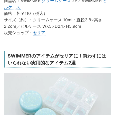
商品名：SWIMMER
クリームケース
2P／SWIMMER
ピ
ルケース
価格：各￥110（税込）
サイズ（約）：クリームケース 10ml・直径3.8×高さ
2.2cm／ピルケース W7.5×D2.1×H5.9cm
販売ショップ：
セリア
SWIMMERのアイテムがセリアに！買わずには
いられない実用的なアイテム2選