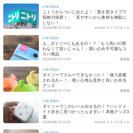
ニトリからついに出たよ！「置き型タイプで
収納力抜群！」「見やすいから食材を無駄に
しない！」
2026/08/10 11:00
michill ライフスタイル
え…ダイソーにもあるの！？「もう高いの買
わなくて良いじゃん！」買い占め不可避なコ
スパ商品
2026/08/10 11:00
海原藍
ダイソーでスルーできなかった！「後ろ姿癒
されるわ～！」使い心地も意外と良いお弁当
グッズ
2026/08/10 11:00
海原藍
ダイソーでこのレベル出せるの！？ハンドメ
イド好きに見つかったらまずい！本格グッズ3
選
2026/08/10 11:00
michill ライフスタイル