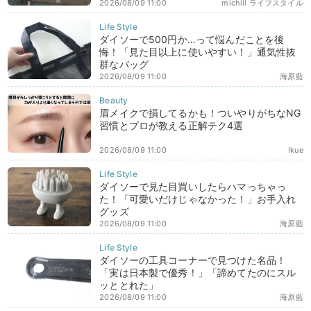
2026/08/09 11:00
michill ライフスタイル
ダイソーで500円か…って悩んだことを後
悔！「見た目以上に使いやすい！」通気性抜
群なバッグ
2026/08/09 11:00
海原藍
眉メイクで損してるかも！ついやりがちなNG
習慣とプロが教える正解テク4選
2026/08/09 11:00
Ikue
ダイソーで見た目買いしたらハマっちゃっ
た！「可愛いだけじゃなかった！」お手入れ
グッズ
2026/08/09 11:00
海原藍
ダイソーの工具コーナーで見つけた名品！
「実は日本製で優秀！」「諦めてたのにスル
ッととれた」
2026/08/09 11:00
海原藍