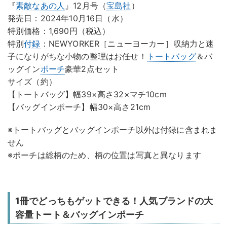
『
素敵なあの人
』12月号（
宝島社
）
発売日：2024年10月16日（水）
特別価格：1,690円（税込）
特別
付録
：NEWYORKER［ニューヨーカー］収納力と迷
子になりがちな小物の整理はお任せ！
トートバッグ
＆バ
ッグイン
ポーチ
豪華2点セット
サイズ（約）
【トートバッグ】幅39×高さ32×マチ10cm
【バッグインポーチ】幅30×高さ21cm
※トートバッグとバッグインポーチ以外は付録に含まれま
せん
※ポーチは総柄のため、柄の位置は写真と異なります
1冊でどっちもゲットできる！人気ブランドの大
容量トート＆バッグインポーチ