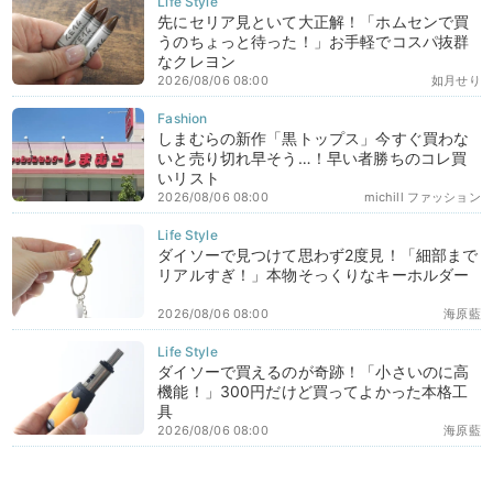
先にセリア見といて大正解！「ホムセンで買
うのちょっと待った！」お手軽でコスパ抜群
なクレヨン
2026/08/06 08:00
如月せり
しまむらの新作「黒トップス」今すぐ買わな
いと売り切れ早そう…！早い者勝ちのコレ買
いリスト
2026/08/06 08:00
michill ファッション
ダイソーで見つけて思わず2度見！「細部まで
リアルすぎ！」本物そっくりなキーホルダー
2026/08/06 08:00
海原藍
ダイソーで買えるのが奇跡！「小さいのに高
機能！」300円だけど買ってよかった本格工
具
2026/08/06 08:00
海原藍