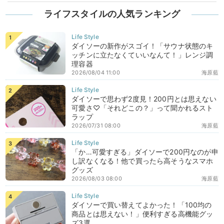
ライフスタイルの人気ランキング
ダイソーの新作がスゴイ！「サウナ状態のキ
ッチンに立たなくていいなんて！」レンジ調
理容器
2026/08/04 11:00
海原藍
ダイソーで思わず2度見！200円とは思えない
可愛さ♡「それどこの？」って聞かれるスト
ラップ
2026/07/31 08:00
海原藍
「か…可愛すぎる」ダイソーで200円なのが申
し訳なくなる！他で買ったら高そうなスマホ
グッズ
2026/08/03 08:00
海原藍
ダイソーで買い替えてよかった！「100均の
商品とは思えない！」便利すぎる高機能グッ
ズ3選