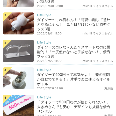
パ商品3選
2026/07/30 08:00
michill ライフスタイル
ダイソーのこれ侮れん！「可愛い顔して意外
とやるにゃん！」見た目だけじゃない猫型グ
ッズ3選
2026/08/01 11:00
michill ライフスタイル
ダイソーのコレな～んだ？スマートなのに機
能的！「一度使わないと手放せない！」優秀
フック3選
2026/07/27 11:00
michill ライフスタイル
ダイソーで200円って本気かよ！「蓋の開閉
が自動でできる！」片手で楽に使えるオイル
ボトル
2026/07/26 08:00
海原藍
「ダイソーで500円なのが信じられない！」
大きめさんでも安心！デザインも抜群な優秀
サンダル
2026/08/04 11:00
海原藍