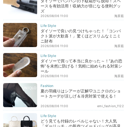
ダイソーでパンパンの下駄箱から脱却！スペ
ースを有効活用！収納力が倍になる便利グッ
ズ
2026/08/06 11:00
海原藍
ダイソーで良いの見つけちゃった！「コンパ
クト派が大歓喜！」驚くほどスリムなミニミ
ニ財布
2026/08/06 11:00
海原藍
ダイソーで買って本当に良かった～！“あの恐
怖”を未然に防げる！気軽に始められる対策シ
ール
2026/08/06 11:00
海原藍
夏の羽織りはシアーが正解♡ユニクロのショ
ートカーデが涼しげ＆冷房対策で使える！
2026/08/06 11:00
emi_fashion_1122
どう見ても付録のレベルじゃない！大人気
「ダーリッチ」の新作ツイードバッグが高見