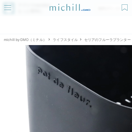
アプリでmichillが
無料ダウンロード
もっと便利に
michill byGMO（ミチル）
ライフスタイル
セリアのフルーラプランター