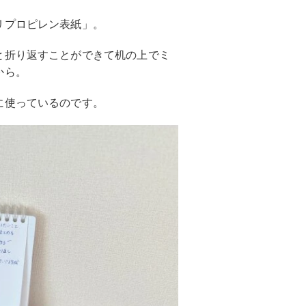
リプロピレン表紙」。
と折り返すことができて机の上でミ
から。
に使っているのです。