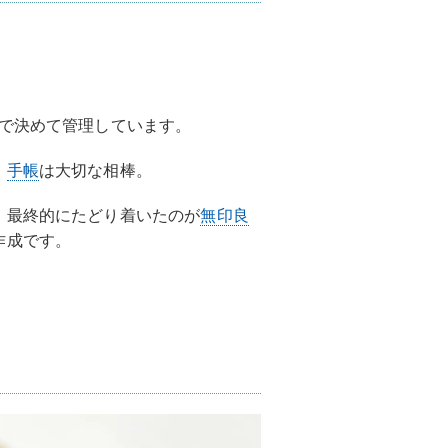
分で決めて管理しています。
、
手帳
は大切な相棒。
、最終的にたどり着いたのが
無印良
作成です。