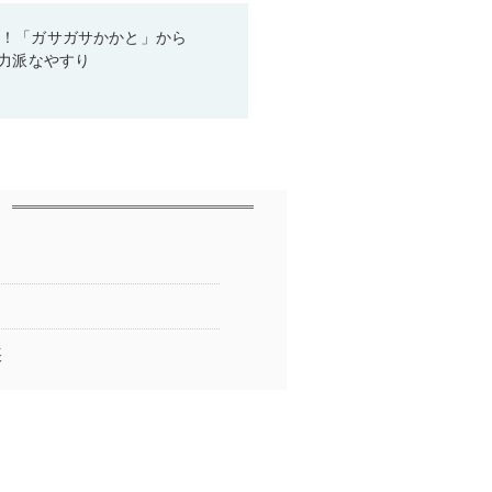
り！「ガサガサかかと」から
実力派なやすり
帳