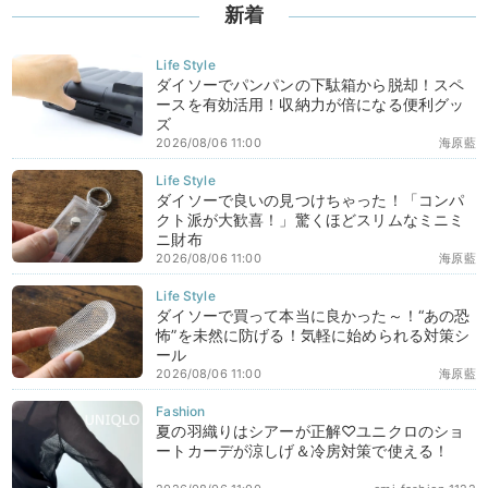
新着
ダイソーでパンパンの下駄箱から脱却！スペ
ースを有効活用！収納力が倍になる便利グッ
ズ
2026/08/06 11:00
海原藍
ダイソーで良いの見つけちゃった！「コンパ
クト派が大歓喜！」驚くほどスリムなミニミ
ニ財布
2026/08/06 11:00
海原藍
ダイソーで買って本当に良かった～！“あの恐
怖”を未然に防げる！気軽に始められる対策シ
ール
2026/08/06 11:00
海原藍
夏の羽織りはシアーが正解♡ユニクロのショ
ートカーデが涼しげ＆冷房対策で使える！