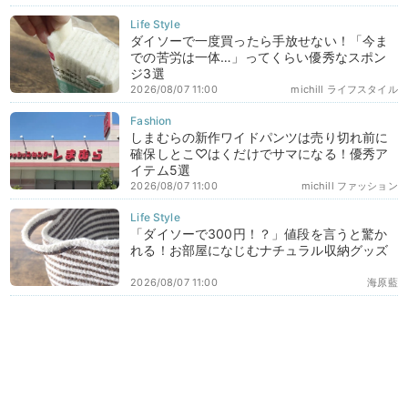
ダイソーで一度買ったら手放せない！「今ま
での苦労は一体…」ってくらい優秀なスポン
ジ3選
2026/08/07 11:00
michill ライフスタイル
しまむらの新作ワイドパンツは売り切れ前に
確保しとこ♡はくだけでサマになる！優秀ア
イテム5選
2026/08/07 11:00
michill ファッション
「ダイソーで300円！？」値段を言うと驚か
れる！お部屋になじむナチュラル収納グッズ
2026/08/07 11:00
海原藍