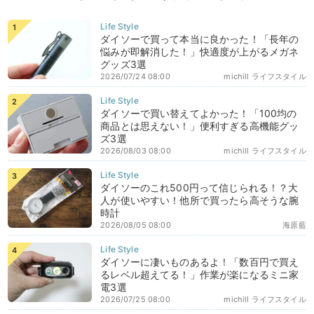
ダイソーで買って本当に良かった！「長年の
悩みが即解消した！」快適度が上がるメガネ
グッズ3選
2026/07/24 08:00
michill ライフスタイル
ダイソーで買い替えてよかった！「100均の
商品とは思えない！」便利すぎる高機能グッ
ズ3選
2026/08/03 08:00
michill ライフスタイル
ダイソーのこれ500円って信じられる！？大
人が使いやすい！他所で買ったら高そうな腕
時計
2026/08/05 08:00
海原藍
ダイソーに凄いものあるよ！「数百円で買え
るレベル超えてる！」作業が楽になるミニ家
電3選
2026/07/25 08:00
michill ライフスタイル