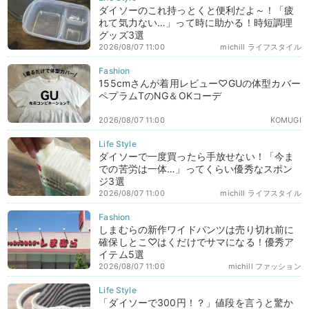
ダイソーのこれ持っとくと便利だよ～！「疲
れて気力ない…」って時に助かる！時短調理
グッズ3選
2026/08/07 11:00
michill ライフスタイル
155cmさんが着用レビュー♡GUの体型カバー
ペプラムTのNG＆OKコーデ
2026/08/07 11:00
KOMUGI
ダイソーで一度買ったら手放せない！「今ま
での苦労は一体…」ってくらい優秀なスポン
ジ3選
2026/08/07 11:00
michill ライフスタイル
しまむらの新作ワイドパンツは売り切れ前に
確保しとこ♡はくだけでサマになる！優秀ア
イテム5選
2026/08/07 11:00
michill ファッション
「ダイソーで300円！？」値段を言うと驚か