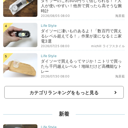
ダイソーのこれ500円って信じられる！？大
人が使いやすい！他所で買ったら高そうな腕
時計
2026/08/05 08:00
海原藍
ダイソーに凄いものあるよ！「数百円で買え
るレベル超えてる！」作業が楽になるミニ家
電3選
2026/07/25 08:00
michill ライフスタイル
ダイソーで買えるってマジか！ニトリで買っ
たら千円越えレベル！地味だけど高機能なト
レー
2026/07/30 08:00
海原藍
カテゴリランキングをもっと見る
新着