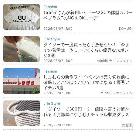
155cmさんが着用レビュー♡GUの体型カバー
ペプラムTのNG＆OKコーデ
2026/08/07 11:00
KOMUGI
ダイソーで一度買ったら手放せない！「今ま
での苦労は一体…」ってくらい優秀なスポン
ジ3選
2026/08/07 11:00
michill ライフスタイル
しまむらの新作ワイドパンツは売り切れ前に
確保しとこ♡はくだけでサマになる！優秀ア
イテム5選
2026/08/07 11:00
michill ファッション
「ダイソーで300円！？」値段を言うと驚か
れる！お部屋になじむナチュラル収納グッズ
2026/08/07 11:00
海原藍