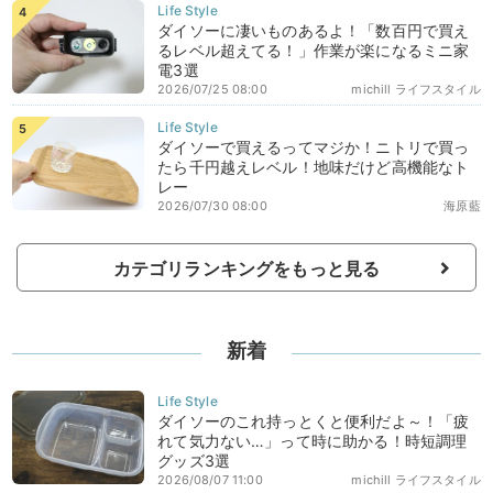
ダイソーに凄いものあるよ！「数百円で買え
るレベル超えてる！」作業が楽になるミニ家
電3選
2026/07/25 08:00
michill ライフスタイル
ダイソーで買えるってマジか！ニトリで買っ
たら千円越えレベル！地味だけど高機能なト
レー
2026/07/30 08:00
海原藍
カテゴリランキングをもっと見る
新着
ダイソーのこれ持っとくと便利だよ～！「疲
れて気力ない…」って時に助かる！時短調理
グッズ3選
2026/08/07 11:00
michill ライフスタイル