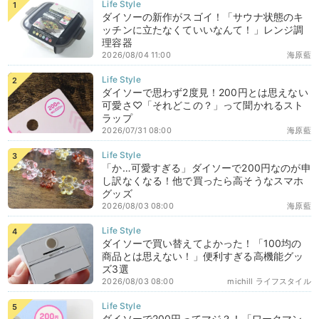
ダイソーの新作がスゴイ！「サウナ状態のキ
ッチンに立たなくていいなんて！」レンジ調
理容器
2026/08/04 11:00
海原藍
ダイソーで思わず2度見！200円とは思えない
可愛さ♡「それどこの？」って聞かれるスト
ラップ
2026/07/31 08:00
海原藍
「か…可愛すぎる」ダイソーで200円なのが申
し訳なくなる！他で買ったら高そうなスマホ
グッズ
2026/08/03 08:00
海原藍
ダイソーで買い替えてよかった！「100均の
商品とは思えない！」便利すぎる高機能グッ
ズ3選
2026/08/03 08:00
michill ライフスタイル
ダイソーで200円ってマジ？！「ワークマン