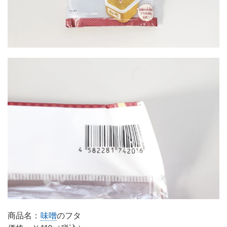
商品名：
味噌
のフタ