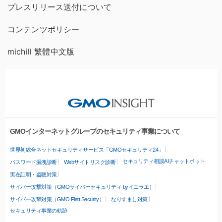
プレスリリース送付について
コンテンツポリシー
michill 繁體中文版
GMOインターネットグループのセキュリティ事業について
世界初総合ネットセキュリティサービス「GMOセキュリティ24」
セキュリティ相談AIチャットボット
パスワード漏洩診断
Webサイトリスク診断
実在証明・盗聴対策
サイバー攻撃対策（GMOサイバーセキュリティ byイエラエ）
サイバー攻撃対策（GMO Flatt Security）
なりすまし対策
セキュリティ事業の軌跡