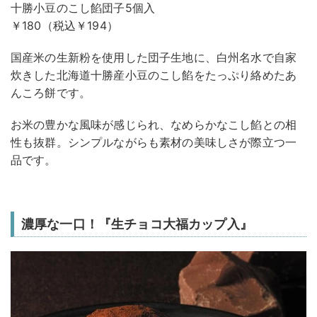
十勝小豆のこし餡団子5個入
￥180（税込￥194）
国産米の生新粉を使用した団子生地に、白州名水で自家
炊きした北海道十勝産小豆のこし餡をたっぷり絡めたあ
んころ餅です。
お米の豊かな風味が感じられ、なめらかなこし餡との相
性も抜群。シンプルながらも素材の美味しさが際立つ一
品です。
濃厚な一口！『生チョコ大福カップ入』