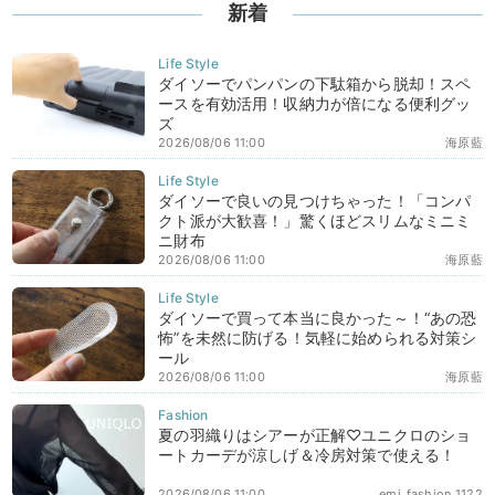
新着
ダイソーでパンパンの下駄箱から脱却！スペ
ースを有効活用！収納力が倍になる便利グッ
ズ
2026/08/06 11:00
海原藍
ダイソーで良いの見つけちゃった！「コンパ
クト派が大歓喜！」驚くほどスリムなミニミ
ニ財布
2026/08/06 11:00
海原藍
ダイソーで買って本当に良かった～！“あの恐
怖”を未然に防げる！気軽に始められる対策シ
ール
2026/08/06 11:00
海原藍
夏の羽織りはシアーが正解♡ユニクロのショ
ートカーデが涼しげ＆冷房対策で使える！
2026/08/06 11:00
emi_fashion_1122