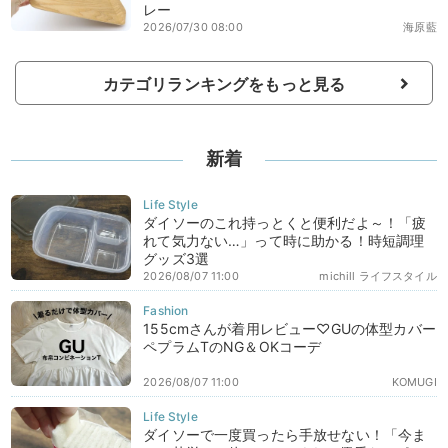
レー
2026/07/30 08:00
海原藍
カテゴリランキングをもっと見る
新着
ダイソーのこれ持っとくと便利だよ～！「疲
れて気力ない…」って時に助かる！時短調理
グッズ3選
2026/08/07 11:00
michill ライフスタイル
155cmさんが着用レビュー♡GUの体型カバー
ペプラムTのNG＆OKコーデ
2026/08/07 11:00
KOMUGI
ダイソーで一度買ったら手放せない！「今ま