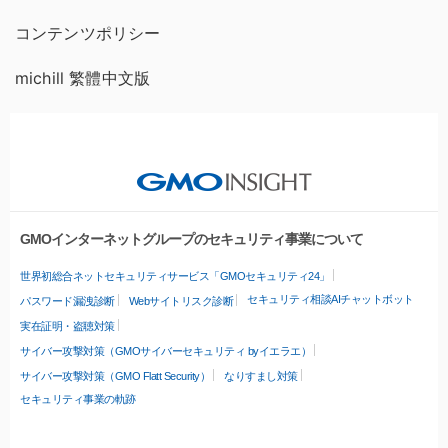
コンテンツポリシー
michill 繁體中文版
GMOインターネットグループのセキュリティ事業について
世界初総合ネットセキュリティサービス「GMOセキュリティ24」
セキュリティ相談AIチャットボット
パスワード漏洩診断
Webサイトリスク診断
実在証明・盗聴対策
サイバー攻撃対策（GMOサイバーセキュリティ byイエラエ）
サイバー攻撃対策（GMO Flatt Security）
なりすまし対策
セキュリティ事業の軌跡