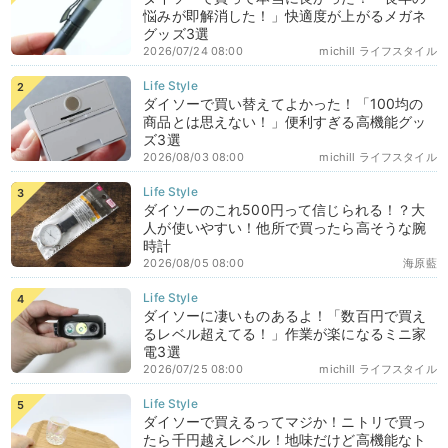
悩みが即解消した！」快適度が上がるメガネ
グッズ3選
2026/07/24 08:00
michill ライフスタイル
ダイソーで買い替えてよかった！「100均の
商品とは思えない！」便利すぎる高機能グッ
ズ3選
2026/08/03 08:00
michill ライフスタイル
ダイソーのこれ500円って信じられる！？大
人が使いやすい！他所で買ったら高そうな腕
時計
2026/08/05 08:00
海原藍
ダイソーに凄いものあるよ！「数百円で買え
るレベル超えてる！」作業が楽になるミニ家
電3選
2026/07/25 08:00
michill ライフスタイル
ダイソーで買えるってマジか！ニトリで買っ
たら千円越えレベル！地味だけど高機能なト