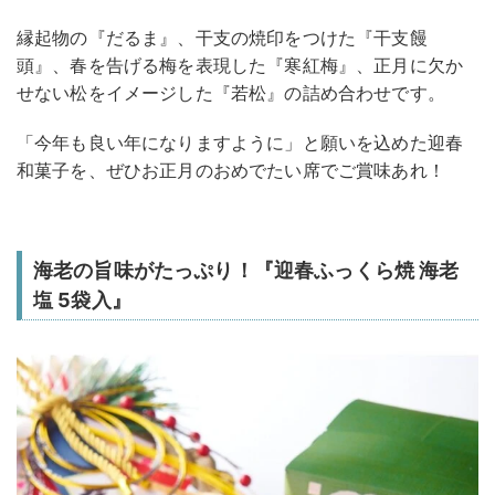
縁起物の『だるま』、干支の焼印をつけた『干支饅
頭』、春を告げる梅を表現した『寒紅梅』、正月に欠か
せない松をイメージした『若松』の詰め合わせです。
「今年も良い年になりますように」と願いを込めた迎春
和菓子を、ぜひお正月のおめでたい席でご賞味あれ！
海老の旨味がたっぷり！『迎春ふっくら焼 海老
塩 5袋入』