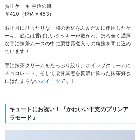
賀正ケーキ 宇治の風
￥420（税込￥453）
お正月にぴったりな、和の素材をふんだんに使用したケ
ーキ。底には香ばしいクッキーが敷かれ、ほろ苦く濃厚
な宇治抹茶ムースの中に栗甘露煮入りの粒餡を閉じ込め
ています！
宇治抹茶クリームをたっぷり絞り、ホイップクリームに
チョコレート、そして栗甘露煮を贅沢に飾った抹茶好き
にはたまらない
スイーツ
です！
キュートにお祝い！『かわいい干支のプリンア
ラモード』