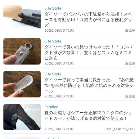
ダイソーでパンパンの下駄箱から脱却！スペ
ースを有効活用！収納力が倍になる便利グッ
ズ
2026/08/06 11:00
海原藍
ダイソーで良いの見つけちゃった！「コンパ
クト派が大歓喜！」驚くほどスリムなミニミ
ニ財布
2026/08/06 11:00
海原藍
ダイソーで買って本当に良かった～！“あの恐
怖”を未然に防げる！気軽に始められる対策シ
ール
2026/08/06 11:00
海原藍
夏の羽織りはシアーが正解♡ユニクロのショ
ートカーデが涼しげ＆冷房対策で使える！
2026/08/06 11:00
emi_fashion_1122