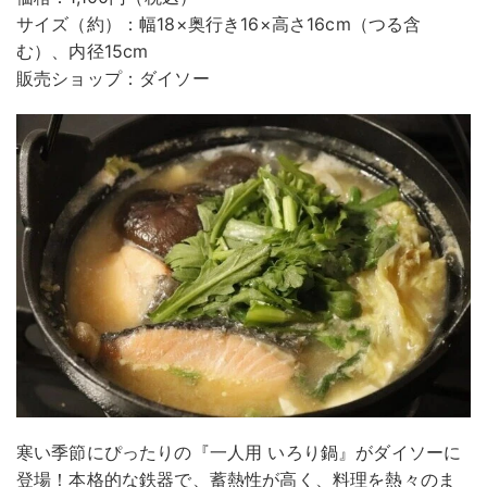
サイズ（約）：幅18×奥行き16×高さ16cm（つる含
む）、内径15cm
販売ショップ：ダイソー
寒い季節にぴったりの『一人用 いろり鍋』がダイソーに
登場！本格的な鉄器で、蓄熱性が高く、料理を熱々のま