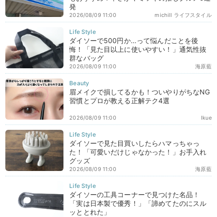
発
2026/08/09 11:00
michill ライフスタイル
ダイソーで500円か…って悩んだことを後
悔！「見た目以上に使いやすい！」通気性抜
群なバッグ
2026/08/09 11:00
海原藍
眉メイクで損してるかも！ついやりがちなNG
習慣とプロが教える正解テク4選
2026/08/09 11:00
Ikue
ダイソーで見た目買いしたらハマっちゃっ
た！「可愛いだけじゃなかった！」お手入れ
グッズ
2026/08/09 11:00
海原藍
ダイソーの工具コーナーで見つけた名品！
「実は日本製で優秀！」「諦めてたのにスル
ッととれた」