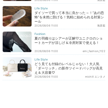
2026/08/06 11:00
海原藍
ダイソーで買って本当に良かった～！“あの恐
怖”を未然に防げる！気軽に始められる対策シ
ール
2026/08/06 11:00
海原藍
夏の羽織りはシアーが正解♡ユニクロのショ
ートカーデが涼しげ＆冷房対策で使える！
2026/08/06 11:00
emi_fashion_1122
どう見ても付録のレベルじゃない！大人気
「ダーリッチ」の新作ツイードバッグが高見
え＆大容量♡
2026/08/06 11:00
michill エンタメ