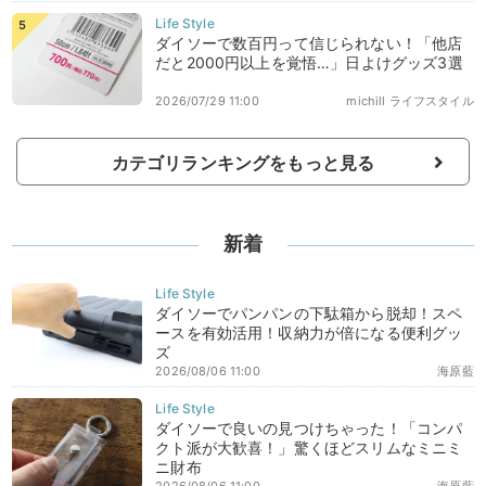
ダイソーで数百円って信じられない！「他店
だと2000円以上を覚悟…」日よけグッズ3選
2026/07/29 11:00
michill ライフスタイル
カテゴリランキングをもっと見る
新着
ダイソーでパンパンの下駄箱から脱却！スペ
ースを有効活用！収納力が倍になる便利グッ
ズ
2026/08/06 11:00
海原藍
ダイソーで良いの見つけちゃった！「コンパ
クト派が大歓喜！」驚くほどスリムなミニミ
ニ財布