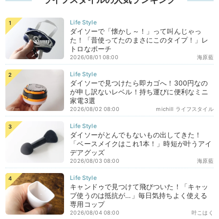
ダイソーで「懐かし～！」って叫んじゃっ
た！「昔使ってたのまさにこのタイプ！」レ
トロなポーチ
2026/08/01 08:00
海原藍
ダイソーで見つけたら即カゴへ！300円なの
が申し訳ないレベル！持ち運びに便利なミニ
家電3選
2026/08/02 08:00
michill ライフスタイル
ダイソーがとんでもないもの出してきた！
「ベースメイクはこれ1本！」時短が叶うアイ
デアグッズ
2026/08/03 08:00
海原藍
キャンドゥで見つけて飛びついた！「キャッ
プ使うのは抵抗が…」毎日気持ちよく使える
専用コップ
2026/08/04 08:00
叶こはく