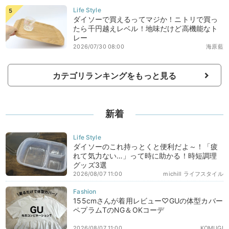
ダイソーで買えるってマジか！ニトリで買っ
たら千円越えレベル！地味だけど高機能なト
レー
2026/07/30 08:00
海原藍
カテゴリランキングをもっと見る
新着
ダイソーのこれ持っとくと便利だよ～！「疲
れて気力ない…」って時に助かる！時短調理
グッズ3選
2026/08/07 11:00
michill ライフスタイル
155cmさんが着用レビュー♡GUの体型カバー
ペプラムTのNG＆OKコーデ
2026/08/07 11:00
KOMUGI