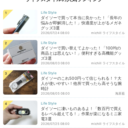
ダイソーで買って本当に良かった！「長年の
悩みが即解消した！」快適度が上がるメガネ
グッズ3選
2026/07/24 08:00
michill ライフスタイル
ダイソーで買い替えてよかった！「100均の
商品とは思えない！」便利すぎる高機能グッ
ズ3選
2026/08/03 08:00
michill ライフスタイル
ダイソーのこれ500円って信じられる！？大
人が使いやすい！他所で買ったら高そうな腕
時計
2026/08/05 08:00
海原藍
ダイソーに凄いものあるよ！「数百円で買え
るレベル超えてる！」作業が楽になるミニ家
電3選
2026/07/25 08:00
michill ライフスタイル