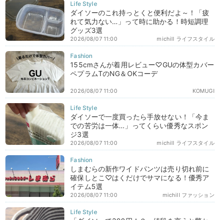
ダイソーのこれ持っとくと便利だよ～！「疲
れて気力ない…」って時に助かる！時短調理
グッズ3選
2026/08/07 11:00
michill ライフスタイル
155cmさんが着用レビュー♡GUの体型カバー
ペプラムTのNG＆OKコーデ
2026/08/07 11:00
KOMUGI
ダイソーで一度買ったら手放せない！「今ま
での苦労は一体…」ってくらい優秀なスポン
ジ3選
2026/08/07 11:00
michill ライフスタイル
しまむらの新作ワイドパンツは売り切れ前に
確保しとこ♡はくだけでサマになる！優秀ア
イテム5選
2026/08/07 11:00
michill ファッション