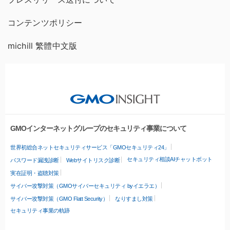
コンテンツポリシー
michill 繁體中文版
GMOインターネットグループのセキュリティ事業について
世界初総合ネットセキュリティサービス「GMOセキュリティ24」
セキュリティ相談AIチャットボット
パスワード漏洩診断
Webサイトリスク診断
実在証明・盗聴対策
サイバー攻撃対策（GMOサイバーセキュリティ byイエラエ）
サイバー攻撃対策（GMO Flatt Security）
なりすまし対策
セキュリティ事業の軌跡