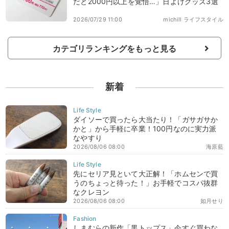
だと2000円以上を覚悟…」日よけグッズ3選
2026/07/29 11:00
michill ライフスタイル
カテゴリランキングをもっと見る
新着
ダイソーで買ったら大当たり！「ガサガサか
かと」から手軽に卒業！100円なのに実力派
なやすり
2026/08/06 08:00
海原藍
先にセリア見といて大正解！「ホムセンで買
うのちょっと待った！」お手軽でコスパ抜群
なクレヨン
2026/08/06 08:00
如月せり
しまむらの新作「黒トップス」今すぐ買わな