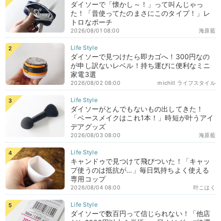
ダイソーで「懐かし～！」って叫んじゃっ
た！「昔使ってたのまさにこのタイプ！」レ
トロなポーチ
2026/08/01 08:00
海原藍
ダイソーで見つけたら即カゴへ！300円なの
が申し訳ないレベル！持ち運びに便利なミニ
家電3選
2026/08/02 08:00
michill ライフスタイル
ダイソーがとんでもないもの出してきた！
「ベースメイクはこれ1本！」時短が叶うアイ
デアグッズ
2026/08/03 08:00
海原藍
キャンドゥで見つけて飛びついた！「キャッ
プ使うのは抵抗が…」毎日気持ちよく使える
専用コップ
2026/08/04 08:00
叶こはく
ダイソーで数百円って信じられない！「他店