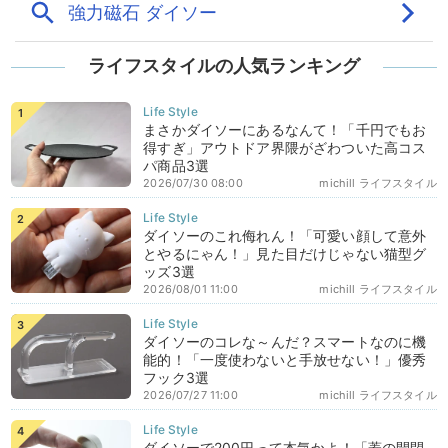
ライフスタイルの人気ランキング
まさかダイソーにあるなんて！「千円でもお
得すぎ」アウトドア界隈がざわついた高コス
パ商品3選
2026/07/30 08:00
michill ライフスタイル
ダイソーのこれ侮れん！「可愛い顔して意外
とやるにゃん！」見た目だけじゃない猫型グ
ッズ3選
2026/08/01 11:00
michill ライフスタイル
ダイソーのコレな～んだ？スマートなのに機
能的！「一度使わないと手放せない！」優秀
フック3選
2026/07/27 11:00
michill ライフスタイル
ダイソーで200円って本気かよ！「蓋の開閉