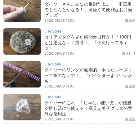
ダイソーさんこんなの反則だよ…！「不器用
でもなんとかなる！」可愛くて便利なお弁当
グッズ
2026/08/08 11:00
海原藍
セリアでタグを見た瞬間カゴ行き！「100円
とは思えない上質感！」「今流行ってるヤ
ツ！」
2026/08/08 11:00
如月せり
ダイソーのリングが画期的「余ったルーズリ
ーフ捨てないで！」「バインダーよりいいか
も！」
2026/08/08 11:00
海原藍
ダイソーのこれ…「じゃない使い方」が優勝
♡推し活にも使える！高見え美容グッズの意
外な活用法
2026/08/08 11:00
海原藍